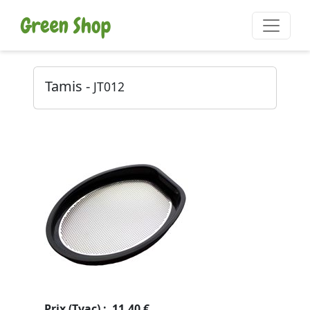
Tamis -
JT012
Prix (Tvac) : 11.40 €